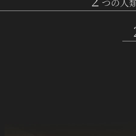
２
つの人